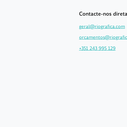
Contacte-nos dire
geral@riografica.com
orcamentos@riografi
+351 243 995 129